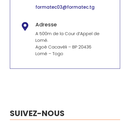
formatec03@formatec.tg
Adresse

A 500m de la Cour d’Appel de
Lomé.
Agoè Cacavéli – BP 20436
Lomé – Togo
SUIVEZ-NOUS