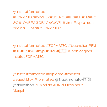
@institutformatec
#FORMATEC
#MASTER
#LICENCE
#BTS
#BT
#FM
#TO
GO
#LOME
#AGOE
#CACAVELI
#viral
#fyp
♬ son
original – institut FORMATEC
@institutformatec
#FORMATEC
#bachelier
#FM
#BT
#LP
#MP
#fyp
#viral
#🇹🇬
♬ son original –
institut FORMATEC
@institutformatec
#diplome
#master
#vuestiktok
#formatec
@Blackmanutok🇹🇬
@anyoshop
♬ Morijah ADN du très haut –
Morijah