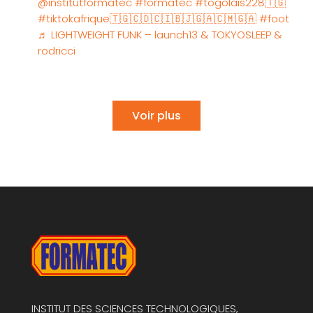
@institutformatec
#formatec
#togolais228🇹🇬
#tiktokafrique🇹🇬🇨🇩🇨🇮🇧🇯🇬🇦🇨🇲🇬🇦
#foot
♬ LIGHTWEIGHT FUNK – launch13 & TOKYOSLEEP &
rodricci
Voir plus
INSTITUT DES SCIENCES TECHNOLOGIQUES,